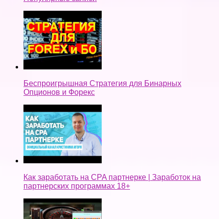
Беспроигрышная Стратегия для Бинарных
Опционов и Форекс
Как заработать на CPA партнерке | Заработок на
партнерских программах 18+