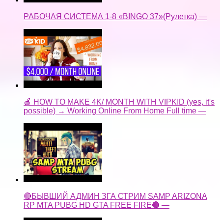
РАБОЧАЯ СИСТЕМА 1-8 «BINGO 37»(Рулетка) —
🍎 HOW TO MAKE 4K/ MONTH WITH VIPKID (yes, it's
possible) → Working Online From Home Full time —
🔴БЫВШИЙ АДМИН ЗГА СТРИМ SAMP ARIZONA
RP MTA PUBG HD GTA FREE FIRE🔴 —