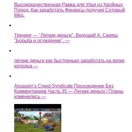
Высококачественная Рамка для Улья из Хвойных
Пород. Как заработать Финансы получая Сотовый
Мёд.
Тренинг — "Легкие деньги". Ведущий А. Свияш
"Борьба и осуждение". —
легкие деньги как быстренько заработать на копке
колодца —
Assassin's Creed Syndicate Прохождение Без
Комментариев Часть 35 — Легкие деньги / Планы
изменились —