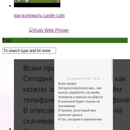
как взломать castle cats
Ещё