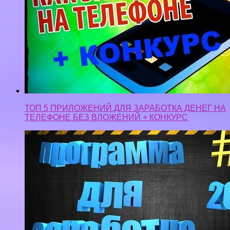
ТОП 5 ПРИЛОЖЕНИЙ ДЛЯ ЗАРАБОТКА ДЕНЕГ НА
ТЕЛЕФОНЕ БЕЗ ВЛОЖЕНИЙ + КОНКУРС
Программа для заработка на автомате 2017 #1