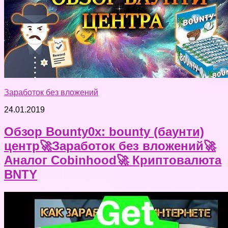
Заработок без вложений
24.01.2019
Обзор Bounty0x: bounty (баунти)
центр🚀Заработок без вложений🚀
Аналог Cobinhood🚀 Криптовалюта
BNTY