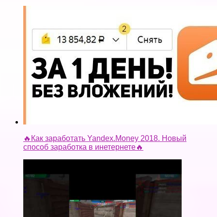
🔥Как заработать Yandex.Money 2018. Новый
способ заработка в инетернете🔥