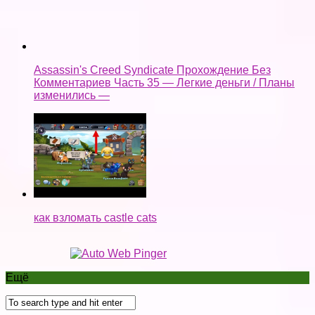
как взломать castle cats
Ещё