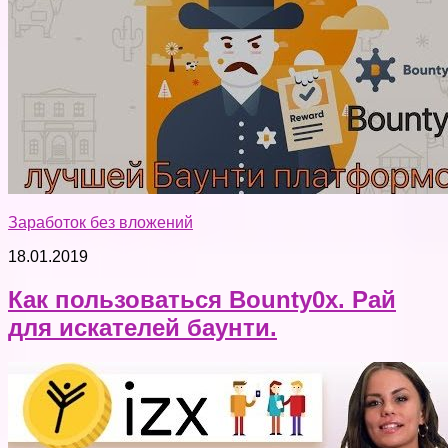
Заработок без вложений
18.01.2019
Как пользоваться Bounty0x. Рай
для искателей баунти.