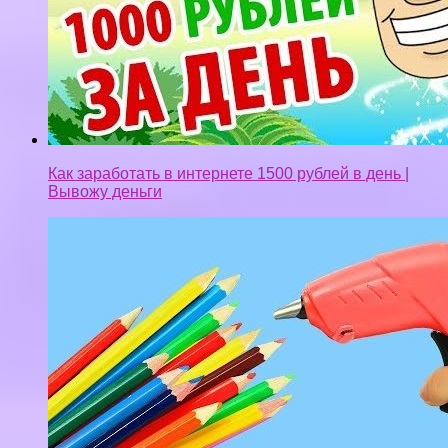
Как заработать в интернете 1500 рублей в день |
Вывожу деньги
12 лайфхаков с термоклеем для хендмейда