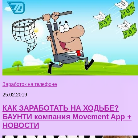
Заработок на телефоне
25.02.2019
КАК ЗАРАБОТАТЬ НА ХОДЬБЕ?
БАУНТИ компания Movement App +
НОВОСТИ