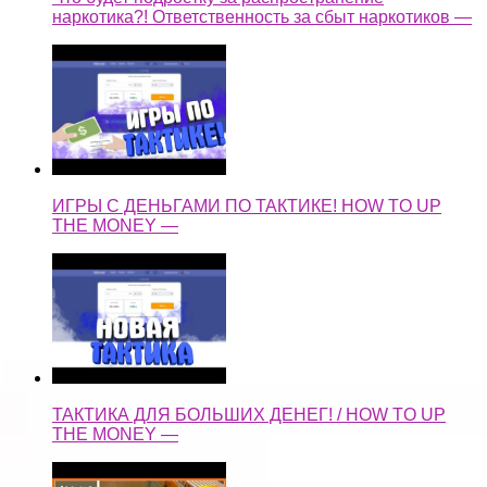
наркотика?! Ответственность за сбыт наркотиков —
ИГРЫ С ДЕНЬГАМИ ПО ТАКТИКЕ! HOW TO UP
THE MONEY —
ТАКТИКА ДЛЯ БОЛЬШИХ ДЕНЕГ! / HOW TO UP
THE MONEY —