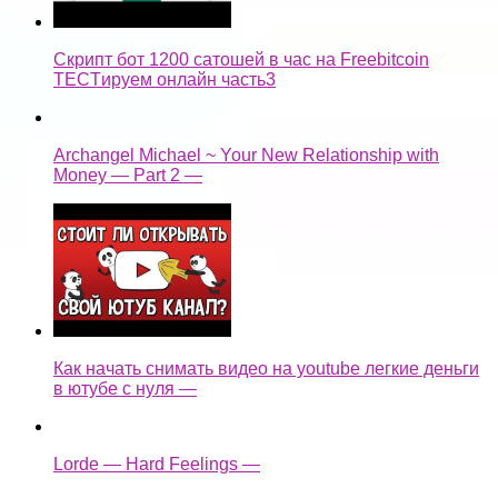
Скрипт бот 1200 сатошей в час на Freebitcoin
TECTируем онлайн часть3
Archangel Michael ~ Your New Relationship with
Money — Part 2 —
Как начать снимать видео на youtube легкие деньги
в ютубе с нуля —
Lorde — Hard Feelings —