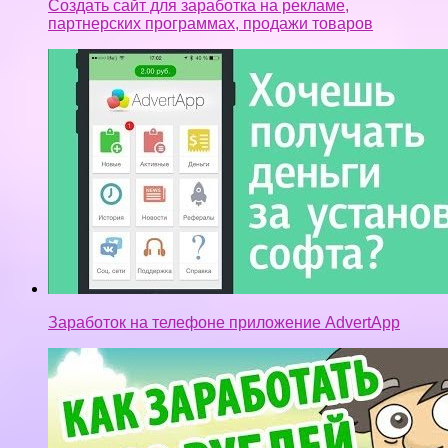
Заработок на телефоне приложение AdvertApp