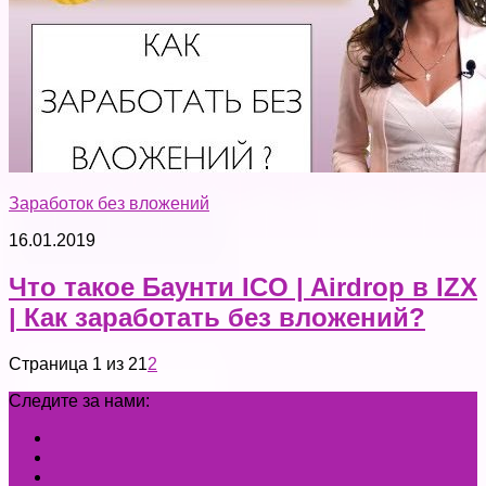
Заработок без вложений
16.01.2019
Что такое Баунти ICO | Airdrop в IZX
| Как заработать без вложений?
Страница 1 из 2
1
2
Следите за нами: