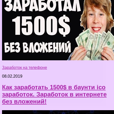
Заработок на телефоне
08.02.2019
Как заработать 1500$ в баунти ico
заработок. Заработок в интернете
без вложений!