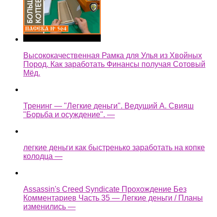
Высококачественная Рамка для Улья из Хвойных
Пород. Как заработать Финансы получая Сотовый
Мёд.
Тренинг — "Легкие деньги". Ведущий А. Свияш
"Борьба и осуждение". —
легкие деньги как быстренько заработать на копке
колодца —
Assassin's Creed Syndicate Прохождение Без
Комментариев Часть 35 — Легкие деньги / Планы
изменились —