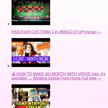
РАБОЧАЯ СИСТЕМА 1-8 «BINGO 37»(Рулетка) —
🍎 HOW TO MAKE 4K/ MONTH WITH VIPKID (yes, it's
possible) → Working Online From Home Full time —