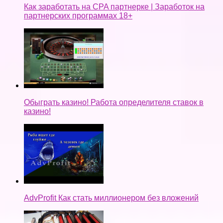
Как заработать на CPA партнерке | Заработок на
партнерских программах 18+
Обыграть казино! Работа определителя ставок в
казино!
AdvProfit Как стать миллионером без вложений