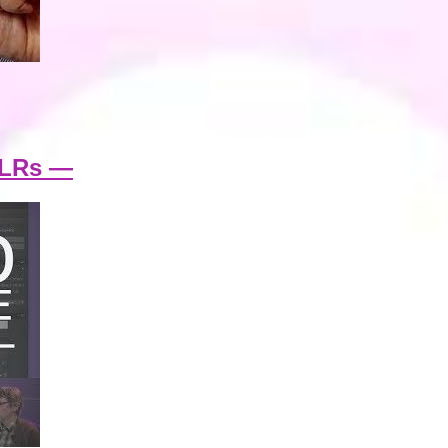
SLRs —