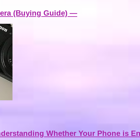
era (Buying Guide) —
Understanding Whether Your Phone is E