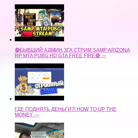
🔴БЫВШИЙ АДМИН ЗГА СТРИМ SAMP ARIZONA
RP MTA PUBG HD GTA FREE FIRE🔴 —
ГДЕ ПОДНЯТЬ ДЕНЬГИ?! HOW TO UP THE
MONEY —