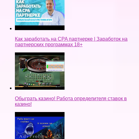
Как заработать на CPA партнерке | Заработок на
партнерских программах 18+
Обыграть казино! Работа определителя ставок в
казино!