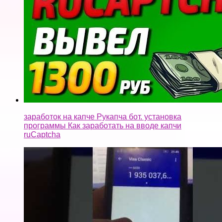
заработок на капче Рукапча бот. установка
программы Как заработать на вводе капчи
ruCaptcha