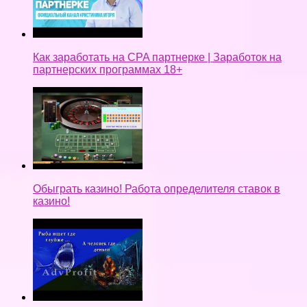
Как заработать на CPA партнерке | Заработок на
партнерских программах 18+
Обыграть казино! Работа определителя ставок в
казино!