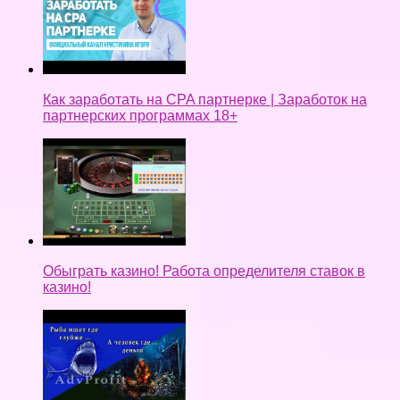
Как заработать на CPA партнерке | Заработок на
партнерских программах 18+
Обыграть казино! Работа определителя ставок в
казино!