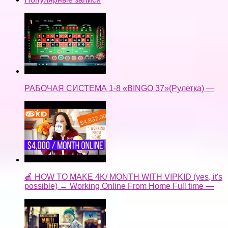
РАБОЧАЯ СИСТЕМА 1-8 «BINGO 37»(Рулетка) —
🍎 HOW TO MAKE 4K/ MONTH WITH VIPKID (yes, it's
possible) → Working Online From Home Full time —