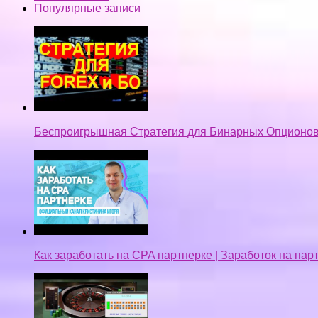
Популярные записи
Беспроигрышная Стратегия для Бинарных Опционов
Как заработать на CPA партнерке | Заработок на па