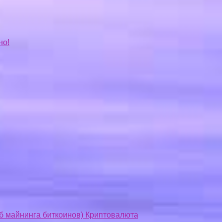
но!
об майнинга биткоинов) Криптовалюта