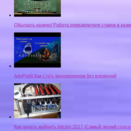
Обыграть казино! Работа определителя ставок в кази
AdvProfit Как стать миллионером без вложений
Как начать майнить bitcoin 2017 (Самый легкий спос