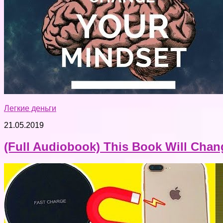
Легкие деньги
21.05.2019
(Full Audiobook) This Book Will Chan