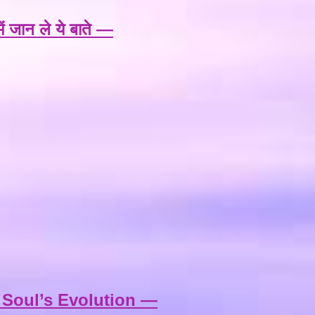
जान ले ये बाते —
 Soul’s Evolution —