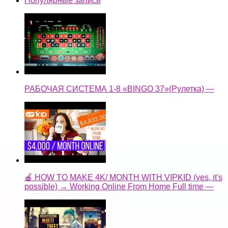
Популярные записи
РАБОЧАЯ СИСТЕМА 1-8 «BINGO 37»(Рулетка) —
🍎 HOW TO MAKE 4K/ MONTH WITH VIPKID (yes, it's
possible) → Working Online From Home Full time —