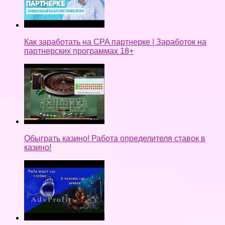
Как заработать на CPA партнерке | Заработок на
партнерских программах 18+
Обыграть казино! Работа определителя ставок в
казино!