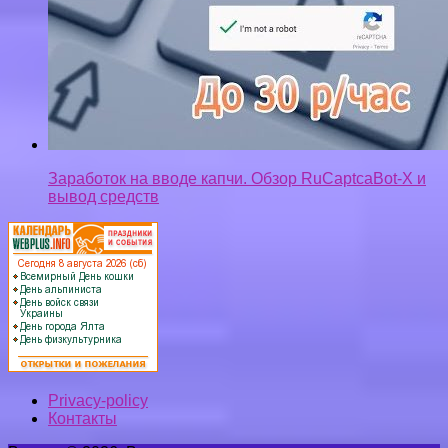
Заработок на вводе капчи. Обзор RuCaptcaBot-Х и
вывод средств
Privacy-policy
Контакты