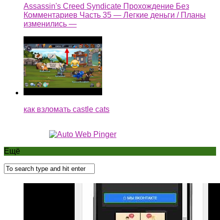
Assassin's Creed Syndicate Прохождение Без
Комментариев Часть 35 — Легкие деньги / Планы
изменились —
как взломать castle cats
Ещё