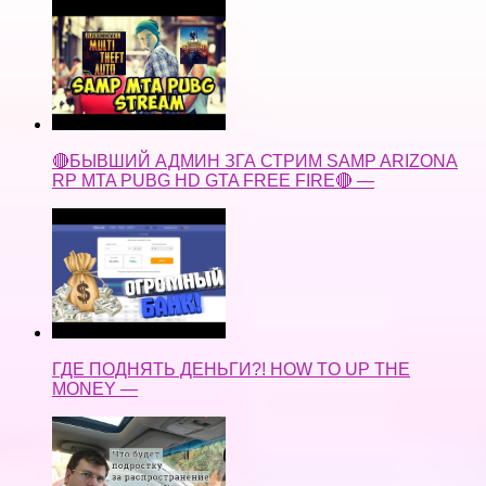
🔴БЫВШИЙ АДМИН ЗГА СТРИМ SAMP ARIZONA
RP MTA PUBG HD GTA FREE FIRE🔴 —
ГДЕ ПОДНЯТЬ ДЕНЬГИ?! HOW TO UP THE
MONEY —