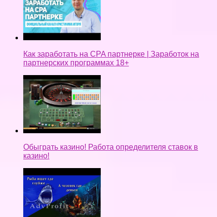
Как заработать на CPA партнерке | Заработок на
партнерских программах 18+
Обыграть казино! Работа определителя ставок в
казино!