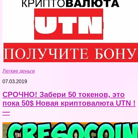
Легкие деньги
07.03.2019
СРОЧНО! Забери 50 токенов, это
пока 50$ Новая криптовалюта UTN !
—