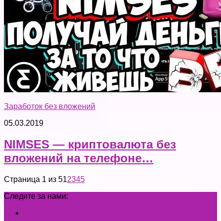
Заработок без вложений
05.03.2019
NIMSES — криптовалюта без
вложений на телефоне…
Страница 1 из 5
1
2
3
4
5
Следите за нами: