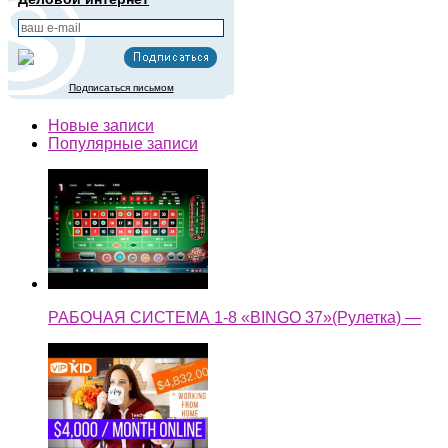
РАБОЧАЯ СИСТЕМА 1-8 «BINGO 37»(Рулетка) —
🍎 HOW TO MAKE 4K/ MONTH WITH VIPKID (yes, it's
possible) → Working Online From Home Full time —