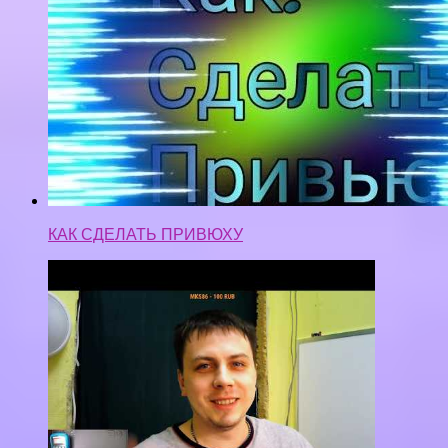
мои геморойные клиенты, незабирашки.