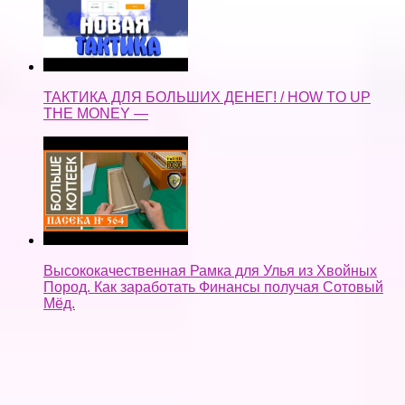
Высококачественная Рамка для Улья из Хвойных
Пород. Как заработать Финансы получая Сотовый
Мёд.
Тренинг — "Легкие деньги". Ведущий А. Свияш
"Борьба и осуждение". —
легкие деньги как быстренько заработать на копке
колодца —
Assassin's Creed Syndicate Прохождение Без
Комментариев Часть 35 — Легкие деньги / Планы