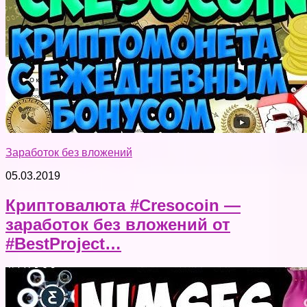
Заработок без вложений
05.03.2019
Криптовалюта #Cresocoin —
заработок без вложений от
#BestProject…