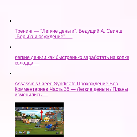
изменились —
как взломать castle cats
Ещё