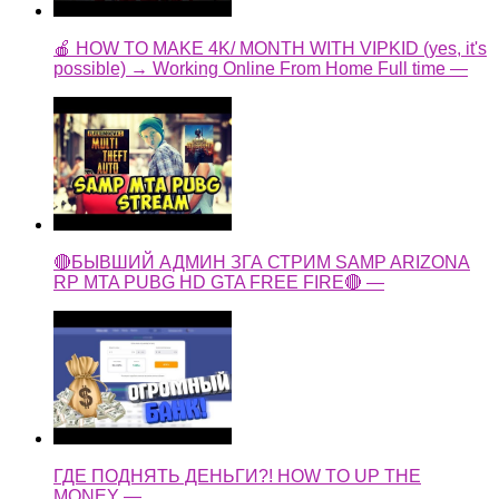
🔴БЫВШИЙ АДМИН ЗГА СТРИМ SAMP ARIZONA
RP MTA PUBG HD GTA FREE FIRE🔴 —
ГДЕ ПОДНЯТЬ ДЕНЬГИ?! HOW TO UP THE
MONEY —