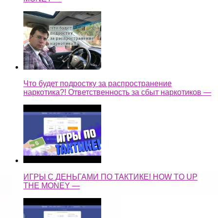
Что будет подростку за распространение
наркотика?! Ответственность за сбыт наркотиков —
ИГРЫ С ДЕНЬГАМИ ПО ТАКТИКЕ! HOW TO UP
THE MONEY —
ТАКТИКА ДЛЯ БОЛЬШИХ ДЕНЕГ! / HOW TO UP
THE MONEY —