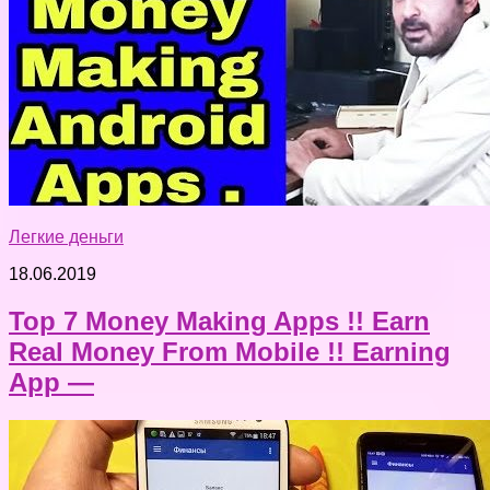
Легкие деньги
18.06.2019
Top 7 Money Making Apps !! Earn
Real Money From Mobile !! Earning
App —