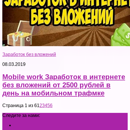
Заработок без вложений
08.03.2019
Мobile work Заработок в интернете
без вложений от 2500 рублей в
день на мобильном трафмке
Страница 1 из 6
1
2
3
4
5
6
Следите за нами: