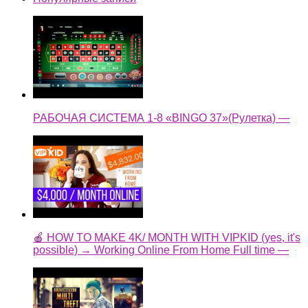
РАБОЧАЯ СИСТЕМА 1-8 «BINGO 37»(Рулетка) —
🍎 HOW TO MAKE 4K/ MONTH WITH VIPKID (yes, it's
possible) → Working Online From Home Full time —