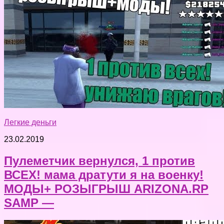
Легкие деньги
23.02.2019
Пулеметчик вернулся, 1 против
ВСЕХ! мама дратути я на военку!
МОДЫ+ РОЗЫГРЫШ ARIZONA.RP
SAMP —