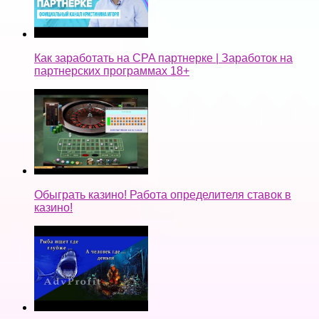
Как заработать на CPA партнерке | Заработок на
партнерских программах 18+
Обыграть казино! Работа определителя ставок в
казино!