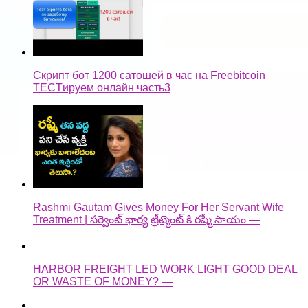
Скрипт бот 1200 сатошей в час на Freebitcoin
TECTируем онлайн часть3
Rashmi Gautam Gives Money For Her Servant Wife
Treatment | సర్వెంట్ భార్య ట్రీట్మెంట్ కి రష్మీ సాయం —
HARBOR FREIGHT LED WORK LIGHT GOOD DEAL
OR WASTE OF MONEY? —