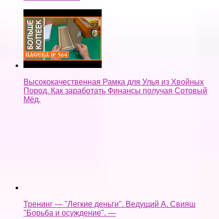
Высококачественная Рамка для Улья из Хвойных
Пород. Как заработать Финансы получая Сотовый
Мёд.
Тренинг — "Легкие деньги". Ведущий А. Свияш
"Борьба и осуждение". —
легкие деньги как быстренько заработать на копке
колодца —
Assassin's Creed Syndicate Прохождение Без