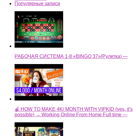
Популярные записи
РАБОЧАЯ СИСТЕМА 1-8 «BINGO 37»(Рулетка) —
🍎 HOW TO MAKE 4K/ MONTH WITH VIPKID (yes, it's
possible) → Working Online From Home Full time —