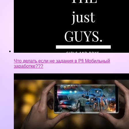
How to Download Mad Out 2 Big City Online || For
Android || With Mod apk+Data+Gameplay proof.