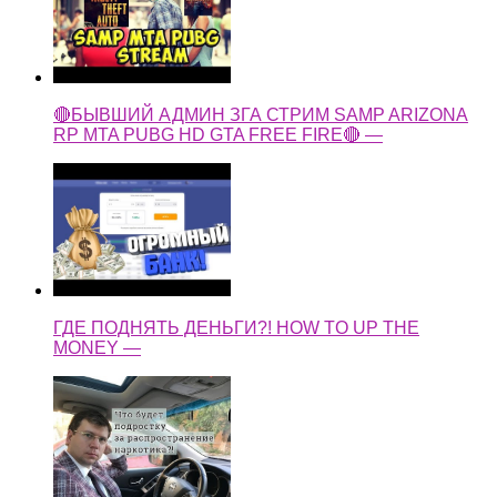
🔴БЫВШИЙ АДМИН ЗГА СТРИМ SAMP ARIZONA
RP MTA PUBG HD GTA FREE FIRE🔴 —
ГДЕ ПОДНЯТЬ ДЕНЬГИ?! HOW TO UP THE
MONEY —