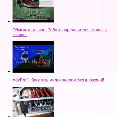
Обыграть казино! Работа определителя ставок в
казино!
AdvProfit Как стать миллионером без вложений