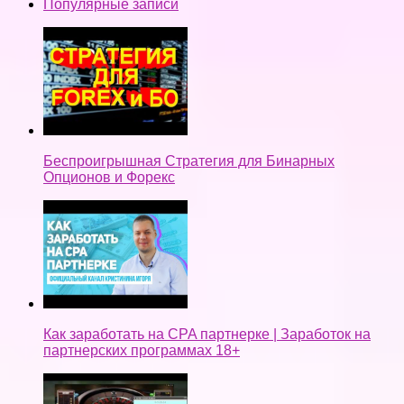
Популярные записи
Беспроигрышная Стратегия для Бинарных
Опционов и Форекс
Как заработать на CPA партнерке | Заработок на
партнерских программах 18+