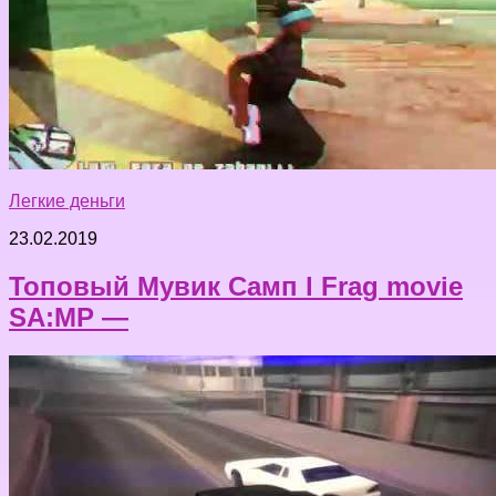
Легкие деньги
23.02.2019
Топовый Мувик Самп l Frag movie
SA:MP —