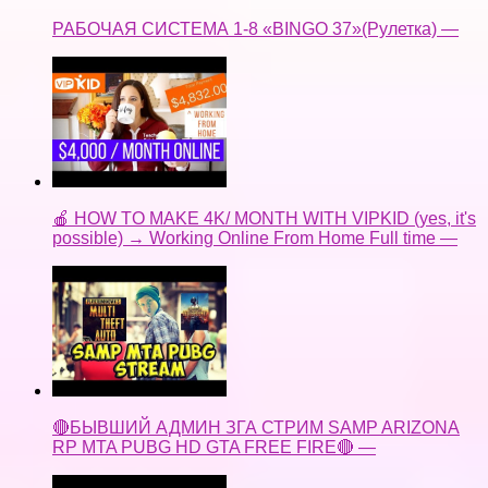
РАБОЧАЯ СИСТЕМА 1-8 «BINGO 37»(Рулетка) —
🍎 HOW TO MAKE 4K/ MONTH WITH VIPKID (yes, it's
possible) → Working Online From Home Full time —
🔴БЫВШИЙ АДМИН ЗГА СТРИМ SAMP ARIZONA
RP MTA PUBG HD GTA FREE FIRE🔴 —