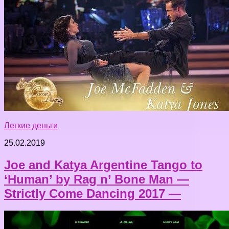
Легкие деньги
25.02.2019
Joe and Katya Argentine Tango to
‘Human’ by Rag n’ Bone Man —
Strictly Come Dancing 2017 —