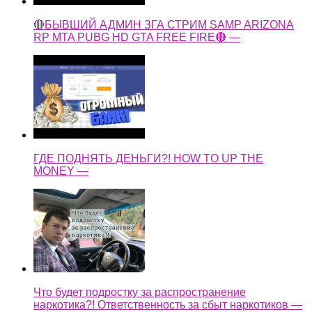
🔴БЫВШИЙ АДМИН ЗГА СТРИМ SAMP ARIZONA
RP MTA PUBG HD GTA FREE FIRE🔴 —
ГДЕ ПОДНЯТЬ ДЕНЬГИ?! HOW TO UP THE
MONEY —
Что будет подростку за распространение
наркотика?! Ответственность за сбыт наркотиков —