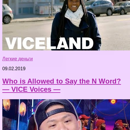
Легкие деньги
09.02.2019
Who is Allowed to Say the N Word?
— VICE Voices —