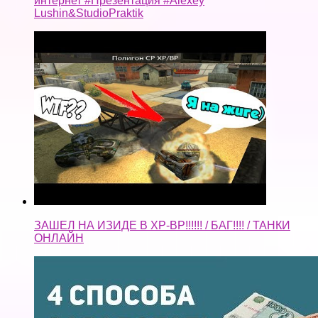
интернет #Презентация #Alexey
Lushin&StudioPraktik
ЗАШЕЛ НА ИЗИДЕ В ХР-ВР!!!!!! / БАГ!!!! / ТАНКИ
ОНЛАЙН