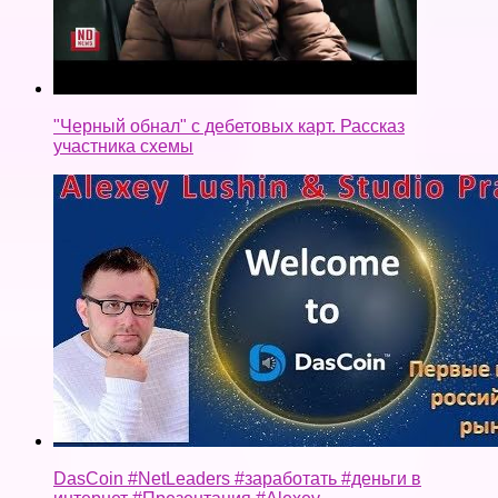
"Черный обнал" с дебетовых карт. Рассказ
участника схемы
DasCoin #NetLeaders #заработать #деньги в