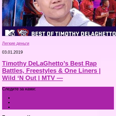
Легкие деньги
03.01.2019
Timothy DeLaGhetto’s Best Rap
Battles, Freestyles & One Liners |
Wild ‘N Out | MTV —
Следите за нами: