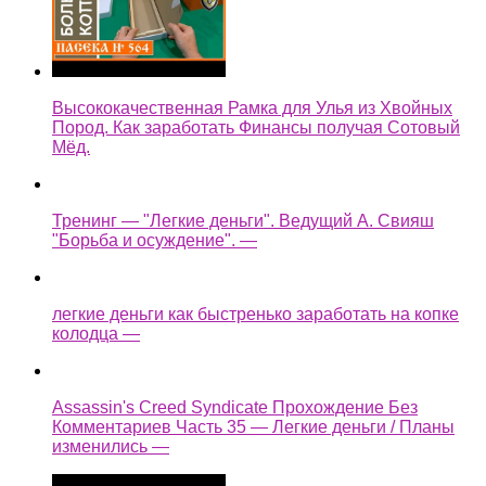
Высококачественная Рамка для Улья из Хвойных
Пород. Как заработать Финансы получая Сотовый
Мёд.
Тренинг — "Легкие деньги". Ведущий А. Свияш
"Борьба и осуждение". —
легкие деньги как быстренько заработать на копке
колодца —
Assassin's Creed Syndicate Прохождение Без
Комментариев Часть 35 — Легкие деньги / Планы
изменились —