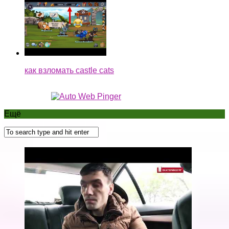
как взломать castle cats
Ещё