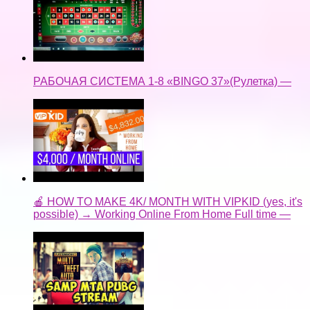
РАБОЧАЯ СИСТЕМА 1-8 «BINGO 37»(Рулетка) —
🍎 HOW TO MAKE 4K/ MONTH WITH VIPKID (yes, it's
possible) → Working Online From Home Full time —