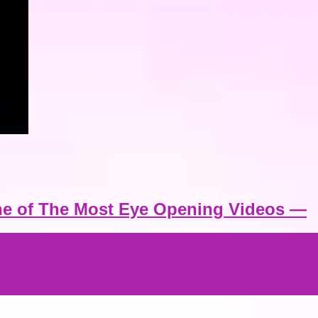
ne of The Most Eye Opening Videos —