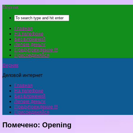
Верняк
Главная
На телефоне
Без вложений
Легкие деньги
Предупреждение !!!
Присоединяйся
Верняк
Деловой интернет
Главная
На телефоне
Без вложений
Легкие деньги
Предупреждение !!!
Присоединяйся
Помечено:
Opening