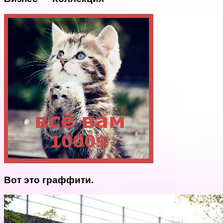
Вот это граффити.