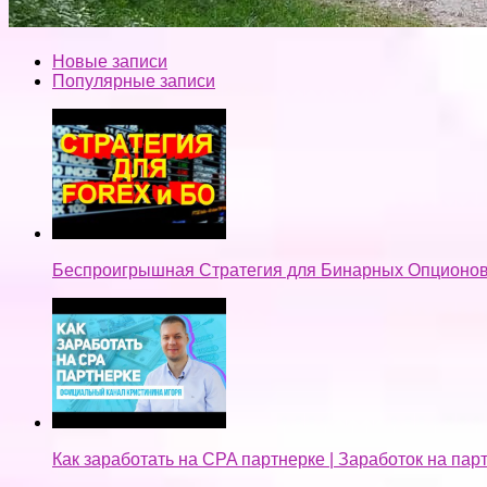
Новые записи
Популярные записи
Беспроигрышная Стратегия для Бинарных Опционов
Как заработать на CPA партнерке | Заработок на па