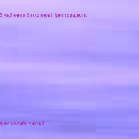
об майнинга биткоинов) Криптовалюта
руем онлайн часть3