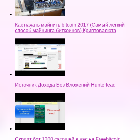
Как начать майнить bitcoin 2017 (Самый легкий
способ майнинга биткоинов) Криптовалюта
Источник Дохода Без Вложений Hunterlead
Скрипт бот 1200 сатошей в час на Freebitcoin