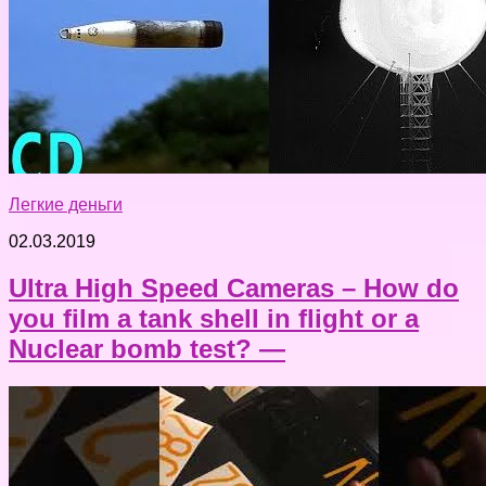
Легкие деньги
02.03.2019
Ultra High Speed Cameras – How do
you film a tank shell in flight or a
Nuclear bomb test? —