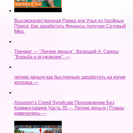
Высококачественная Рамка для Улья из Хвойных
Пород. Как заработать Финансы получая Сотовый
Мёд.
Тренинг — "Легкие деньги". Ведущий А. Свияш
"Борьба и осуждение". —
легкие деньги как быстренько заработать на копке
колодца —
Assassin's Creed Syndicate Прохождение Без
Комментариев Часть 35 — Легкие деньги / Планы
изменились —