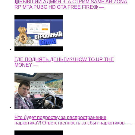
🔴БЫВШИЙ АДМИН ЗГА СТРИМ SAMP ARIZONA
RP MTA PUBG HD GTA FREE FIRE🔴 —
ГДЕ ПОДНЯТЬ ДЕНЬГИ?! HOW TO UP THE
MONEY —
Что будет подростку за распространение
наркотика?! Ответственность за сбыт наркотиков —