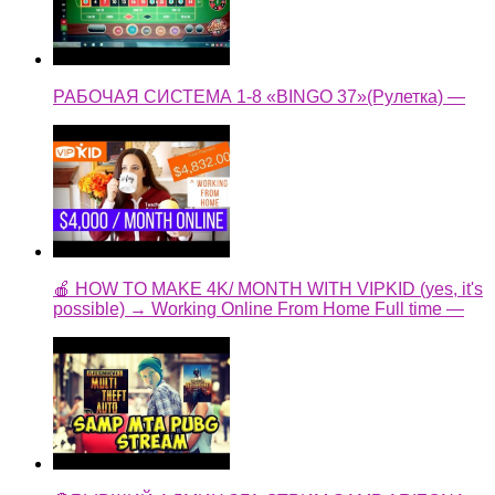
РАБОЧАЯ СИСТЕМА 1-8 «BINGO 37»(Рулетка) —
🍎 HOW TO MAKE 4K/ MONTH WITH VIPKID (yes, it's
possible) → Working Online From Home Full time —