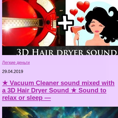
Легкие деньги
29.04.2019
★ Vacuum Cleaner sound mixed with
a 3D Hair Dryer Sound ★ Sound to
relax or sleep —