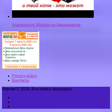
#заработать #bitcoin на #видеокарте.
Privacy-policy
Контакты
Верняк © 2026. Все права защищены.