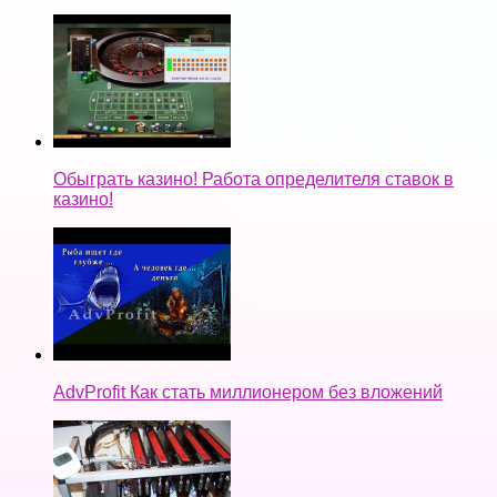
Обыграть казино! Работа определителя ставок в
казино!
AdvProfit Как стать миллионером без вложений