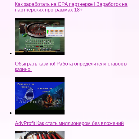
Как заработать на CPA партнерке | Заработок на
партнерских программах 18+
Обыграть казино! Работа определителя ставок в
казино!
AdvProfit Как стать миллионером без вложений