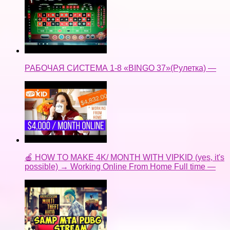
РАБОЧАЯ СИСТЕМА 1-8 «BINGO 37»(Рулетка) —
🍎 HOW TO MAKE 4K/ MONTH WITH VIPKID (yes, it's
possible) → Working Online From Home Full time —