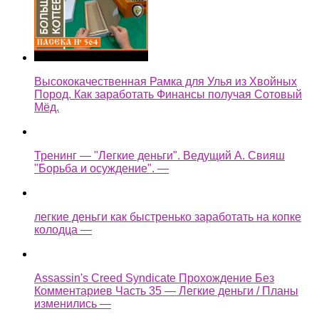
Высококачественная Рамка для Улья из Хвойных
Пород. Как заработать Финансы получая Сотовый
Мёд.
Тренинг — "Легкие деньги". Ведущий А. Свияш
"Борьба и осуждение". —
легкие деньги как быстренько заработать на копке
колодца —
Assassin's Creed Syndicate Прохождение Без
Комментариев Часть 35 — Легкие деньги / Планы
изменились —