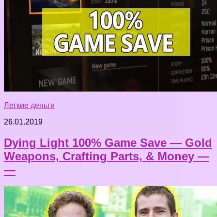
Легкие деньги
26.01.2019
Dying Light 100% Game Save — Gold
Weapons, Crafting Parts, & Money —
—