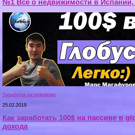
№1 Все о недвижимости в Испании, 
Заработок на телефоне
25.02.2019
Как заработать 100$ на пассиве в g
дохода