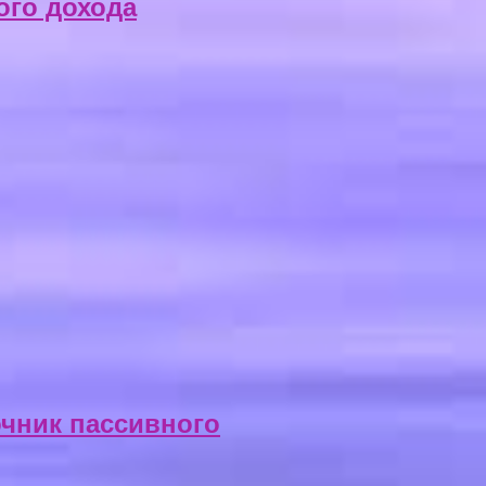
ого дохода
очник пассивного