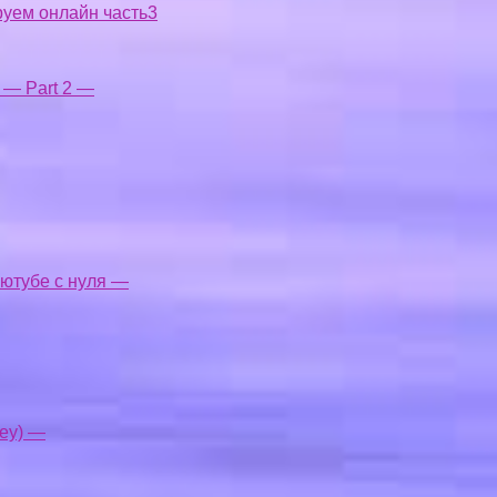
руем онлайн часть3
y — Part 2 —
 ютубе с нуля —
ey) —