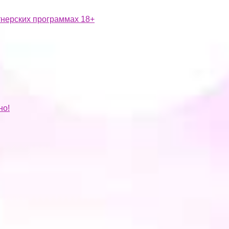
ртнерских программах 18+
но!