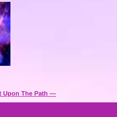
ht Upon The Path —