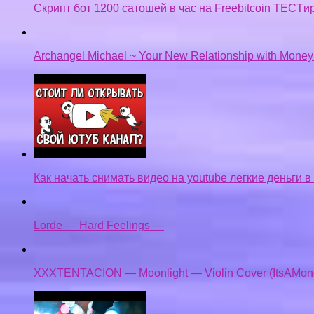
Скрипт бот 1200 сатошей в час на Freebitcoin TECTи
Archangel Michael ~ Your New Relationship with Mone
Как начать снимать видео на youtube легкие деньги в
Lorde — Hard Feelings —
XXXTENTACION — Moonlight — Violin Cover (ItsAMon