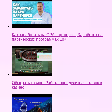
Как заработать на CPA партнерке | Заработок на
партнерских программах 18+
Обыграть казино! Работа определителя ставок в
казино!