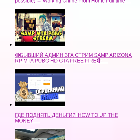
possible) → Working Online From Home Full time —
🔴БЫВШИЙ АДМИН ЗГА СТРИМ SAMP ARIZONA
RP MTA PUBG HD GTA FREE FIRE🔴 —
ГДЕ ПОДНЯТЬ ДЕНЬГИ?! HOW TO UP THE
MONEY —