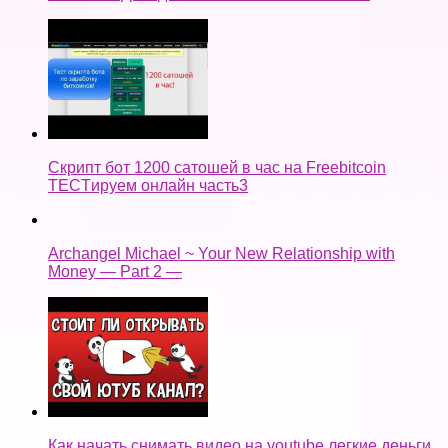
Скрипт бот 1200 сатошей в час на Freebitcoin
TECTируем онлайн часть3
Archangel Michael ~ Your New Relationship with
Money — Part 2 —
Как начать снимать видео на youtube легкие деньги