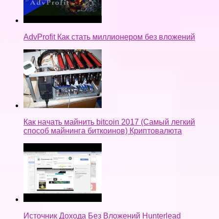
AdvProfit Как стать миллионером без вложений
Как начать майнить bitcoin 2017 (Самый легкий
способ майнинга биткоинов) Криптовалюта
Источник Дохода Без Вложений Hunterlead