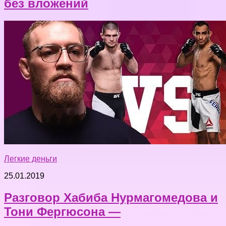
без вложений
Легкие деньги
25.01.2019
Разговор Хабиба Нурмагомедова и
Тони Фергюсона —