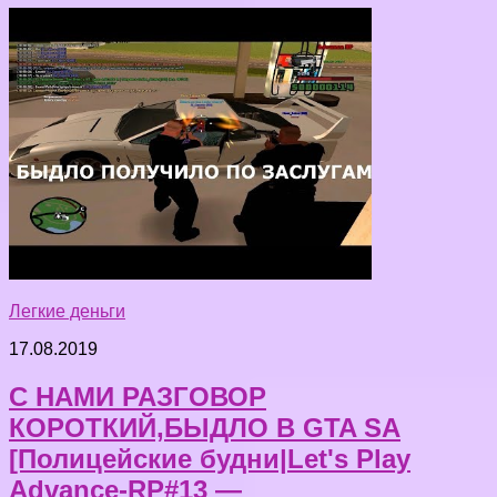
Легкие деньги
17.08.2019
С НАМИ РАЗГОВОР
КОРОТКИЙ,БЫДЛО В GTA SA
[Полицейские будни|Let's Play
Advance-RP#13 —