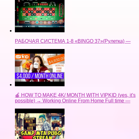
РАБОЧАЯ СИСТЕМА 1-8 «BINGO 37»(Рулетка) —
🍎 HOW TO MAKE 4K/ MONTH WITH VIPKID (yes, it's
possible) → Working Online From Home Full time —