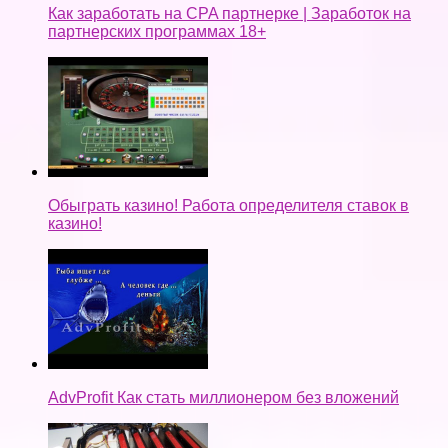
Как заработать на CPA партнерке | Заработок на
партнерских программах 18+
Обыграть казино! Работа определителя ставок в
казино!
AdvProfit Как стать миллионером без вложений