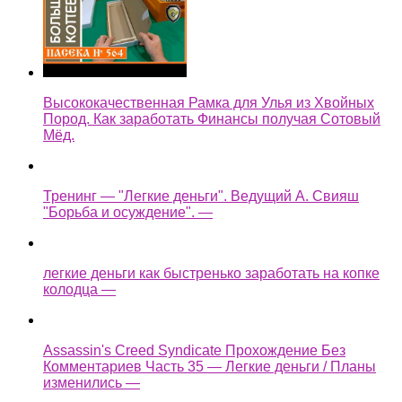
Высококачественная Рамка для Улья из Хвойных
Пород. Как заработать Финансы получая Сотовый
Мёд.
Тренинг — "Легкие деньги". Ведущий А. Свияш
"Борьба и осуждение". —
легкие деньги как быстренько заработать на копке
колодца —
Assassin's Creed Syndicate Прохождение Без
Комментариев Часть 35 — Легкие деньги / Планы
изменились —