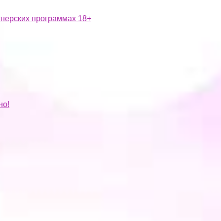
ртнерских программах 18+
но!