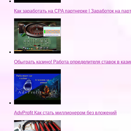
Как заработать на CPA партнерке | Заработок на па
Обыграть казино! Работа определителя ставок в кази
AdvProfit Как стать миллионером без вложений