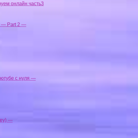
руем онлайн часть3
y — Part 2 —
 ютубе с нуля —
ey) —