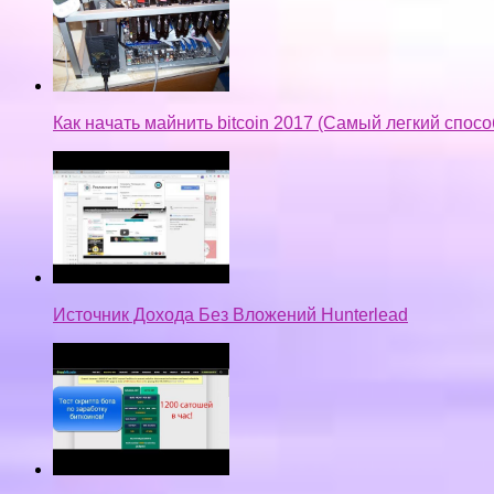
Как начать майнить bitcoin 2017 (Самый легкий спос
Источник Дохода Без Вложений Hunterlead