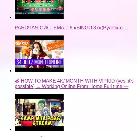
РАБОЧАЯ СИСТЕМА 1-8 «BINGO 37»(Рулетка) —
🍎 HOW TO MAKE 4K/ MONTH WITH VIPKID (yes, it's
possible) → Working Online From Home Full time —