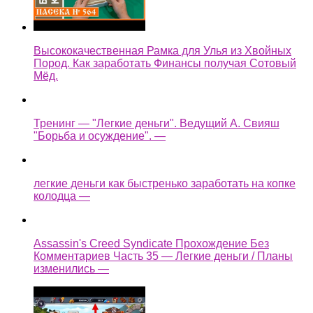
Высококачественная Рамка для Улья из Хвойных
Пород. Как заработать Финансы получая Сотовый
Мёд.
Тренинг — "Легкие деньги". Ведущий А. Свияш
"Борьба и осуждение". —
легкие деньги как быстренько заработать на копке
колодца —
Assassin's Creed Syndicate Прохождение Без
Комментариев Часть 35 — Легкие деньги / Планы
изменились —