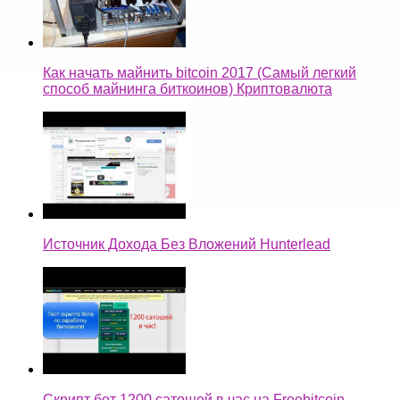
Как начать майнить bitcoin 2017 (Самый легкий
способ майнинга биткоинов) Криптовалюта
Источник Дохода Без Вложений Hunterlead
Скрипт бот 1200 сатошей в час на Freebitcoin