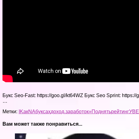
Букс Seo-Fast: https://goo.gl/kt64WZ Букс Seo Sprint: https:/
…
Метки:
I
Kак
NA
буксах
доход.
заработок»
Поднять
рейтинг
УВ
Вам может также понравиться...