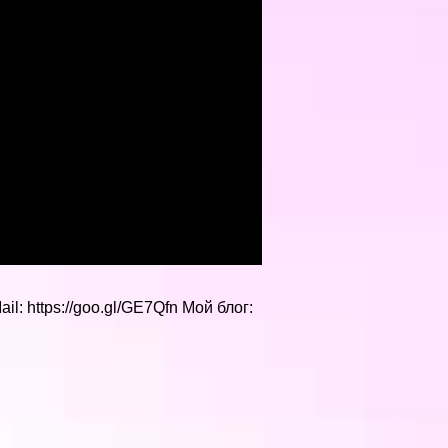
ail: https://goo.gl/GE7Qfn Мой блог: