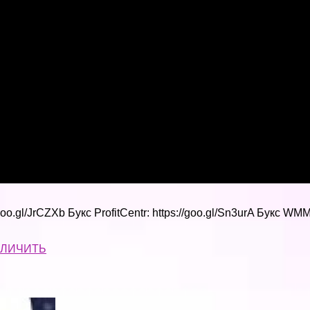
/goo.gl/JrCZXb Букс ProfitCentr: https://goo.gl/Sn3urA Букс WMM
ЕЛИЧИТЬ