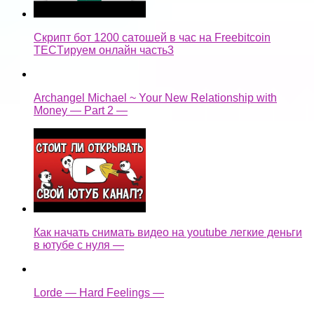
Скрипт бот 1200 сатошей в час на Freebitcoin
TECTируем онлайн часть3
Archangel Michael ~ Your New Relationship with
Money — Part 2 —
Как начать снимать видео на youtube легкие деньги
в ютубе с нуля —
Lorde — Hard Feelings —