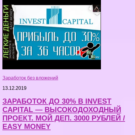
Заработок без вложений
13.12.2019
ЗАРАБОТОК ДО 30% В INVEST
CAPITAL — ВЫСОКОДОХОДНЫЙ
ПРОЕКТ. МОЙ ДЕП. 3000 РУБЛЕЙ /
EASY MONEY