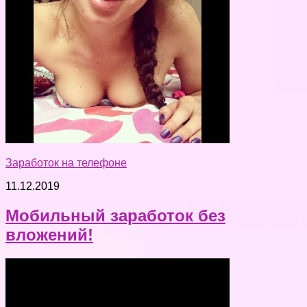
Заработок на телефоне
11.12.2019
Мобильный заработок без
вложений!