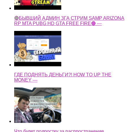
🔴БЫВШИЙ АДМИН ЗГА СТРИМ SAMP ARIZONA
RP MTA PUBG HD GTA FREE FIRE🔴 —
ГДЕ ПОДНЯТЬ ДЕНЬГИ?! HOW TO UP THE
MONEY —
Что будет подростку за распространение