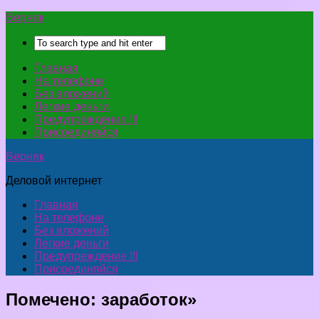
Верняк
Главная
На телефоне
Без вложений
Легкие деньги
Предупреждение !!!
Присоединяйся
Верняк
Деловой интернет
Главная
На телефоне
Без вложений
Легкие деньги
Предупреждение !!!
Присоединяйся
Помечено:
заработок»