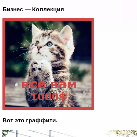
Бизнес — Коллекция
Вот это граффити.