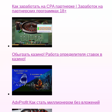
Как заработать на CPA партнерке | Заработок на
партнерских программах 18+
Обыграть казино! Работа определителя ставок в
казино!
AdvProfit Как стать миллионером без вложений