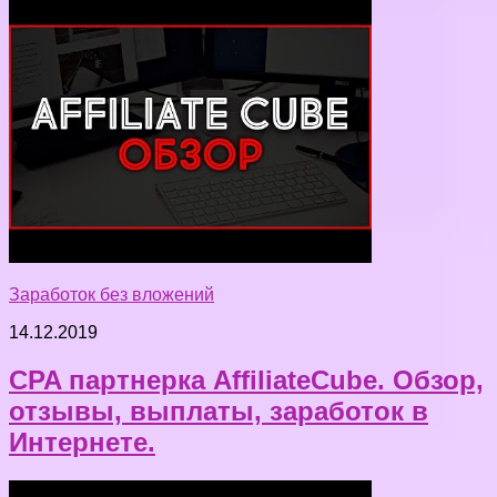
Заработок без вложений
14.12.2019
CPA партнерка AffiliateCube. Обзор,
отзывы, выплаты, заработок в
Интернете.