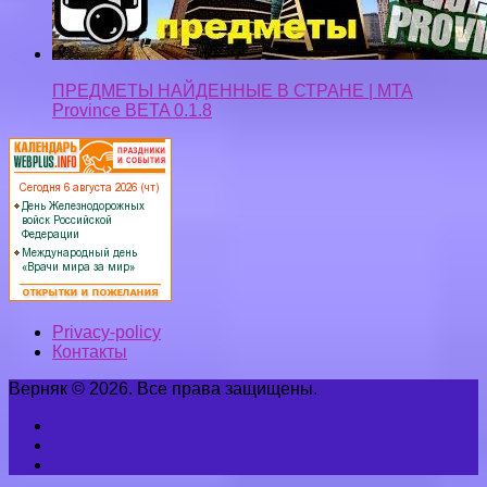
ПРЕДМЕТЫ НАЙДЕННЫЕ В СТРАНЕ | MTA
Province BETA 0.1.8
Privacy-policy
Контакты
Верняк © 2026. Все права защищены.