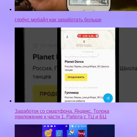
глобус мобайл как заработать больше
Заработок со смартфона. Яндекс. Толока
приложение к части 1. Работа с ТЦ и БЦ