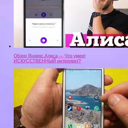
Обзор Яндекс.Алиса — Что умеет
ИСКУССТВЕННЫЙ интеллект?