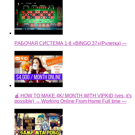
РАБОЧАЯ СИСТЕМА 1-8 «BINGO 37»(Рулетка) —
🍎 HOW TO MAKE 4K/ MONTH WITH VIPKID (yes, it's
possible) → Working Online From Home Full time —