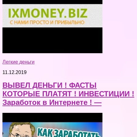
Легкие деньги
11.12.2019
ВЫВЕЛ ДЕНЬГИ ! ФАСТЫ
КОТОРЫЕ ПЛАТЯТ ! ИНВЕСТИЦИИ !
Заработок в Интернете ! —