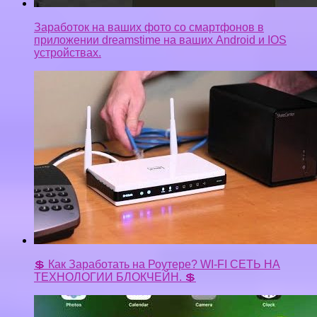
Заработок на ваших фото со смартфонов в
приложении dreamstime на ваших Android и IOS
устройствах.
💲 Как Заработать на Роутере? WI-FI СЕТЬ НА
ТЕХНОЛОГИИ БЛОКЧЕЙН. 💲