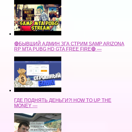
🔴БЫВШИЙ АДМИН ЗГА СТРИМ SAMP ARIZONA
RP MTA PUBG HD GTA FREE FIRE🔴 —
ГДЕ ПОДНЯТЬ ДЕНЬГИ?! HOW TO UP THE
MONEY —