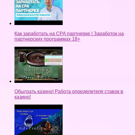
Как заработать на CPA партнерке | Заработок на
партнерских программах 18+
Обыграть казино! Работа определителя ставок в
казино!