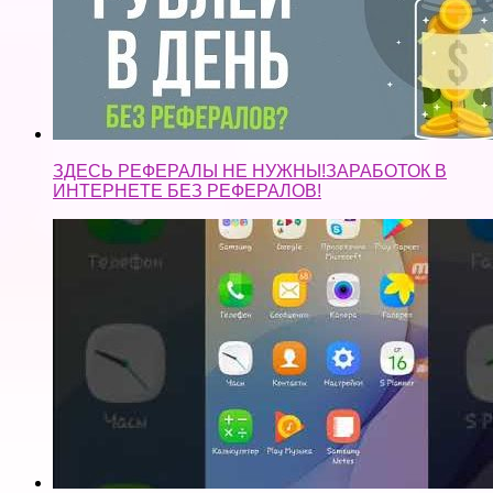
ЗДЕСЬ РЕФЕРАЛЫ НЕ НУЖНЫ!ЗАРАБОТОК В
ИНТЕРНЕТЕ БЕЗ РЕФЕРАЛОВ!