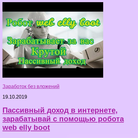
Заработок без вложений
19.10.2019
Пассивный доход в интернете,
зарабатывай с помощью робота
web elly boot