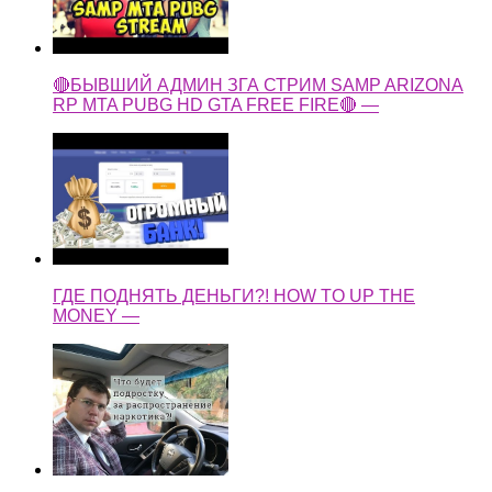
🔴БЫВШИЙ АДМИН ЗГА СТРИМ SAMP ARIZONA
RP MTA PUBG HD GTA FREE FIRE🔴 —
ГДЕ ПОДНЯТЬ ДЕНЬГИ?! HOW TO UP THE
MONEY —