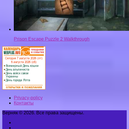
Prison Escape Puzzle 2 Walkthrough
Privacy-policy
Контакты
Верняк © 2026. Все права защищены.