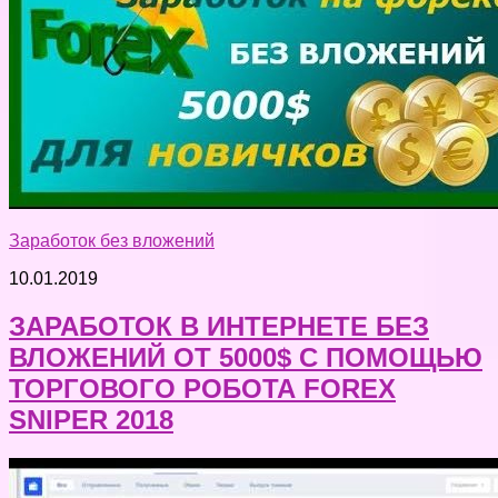
Заработок без вложений
10.01.2019
ЗАРАБОТОК В ИНТЕРНЕТЕ БЕЗ
ВЛОЖЕНИЙ ОТ 5000$ С ПОМОЩЬЮ
ТОРГОВОГО РОБОТА FOREX
SNIPER 2018