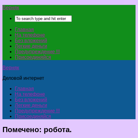
Верняк
Главная
На телефоне
Без вложений
Легкие деньги
Предупреждение !!!
Присоединяйся
Верняк
Деловой интернет
Главная
На телефоне
Без вложений
Легкие деньги
Предупреждение !!!
Присоединяйся
Помечено:
робота.