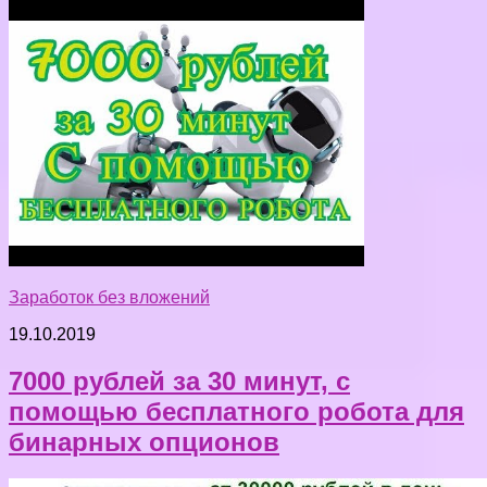
Заработок без вложений
19.10.2019
7000 рублей за 30 минут, с
помощью бесплатного робота для
бинарных опционов