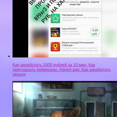
Как заработать 1000 рублей за 10 мин. Как
приглашать рефералы. Advert app. Как заработать
деньги