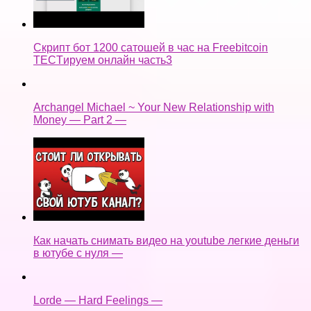
Скрипт бот 1200 сатошей в час на Freebitcoin
TECTируем онлайн часть3
Archangel Michael ~ Your New Relationship with
Money — Part 2 —
Как начать снимать видео на youtube легкие деньги
в ютубе с нуля —
Lorde — Hard Feelings —