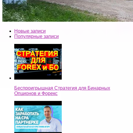
Новые записи
Популярные записи
Беспроигрышная Стратегия для Бинарных
Опционов и Форекс