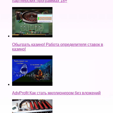
партнерских программах 18+
Обыграть казино! Работа определителя ставок в
казино!
AdvProfit Как стать миллионером без вложений