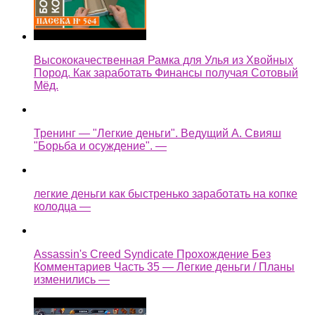
Высококачественная Рамка для Улья из Хвойных
Пород. Как заработать Финансы получая Сотовый
Мёд.
Тренинг — "Легкие деньги". Ведущий А. Свияш
"Борьба и осуждение". —
легкие деньги как быстренько заработать на копке
колодца —
Assassin's Creed Syndicate Прохождение Без
Комментариев Часть 35 — Легкие деньги / Планы
изменились —