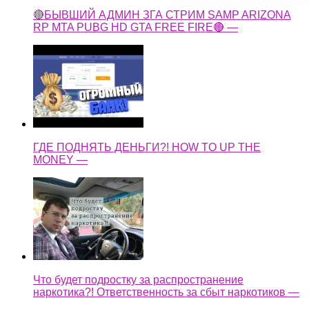
🔴БЫВШИЙ АДМИН ЗГА СТРИМ SAMP ARIZONA
RP MTA PUBG HD GTA FREE FIRE🔴 —
ГДЕ ПОДНЯТЬ ДЕНЬГИ?! HOW TO UP THE
MONEY —
Что будет подростку за распространение
наркотика?! Ответственность за сбыт наркотиков —