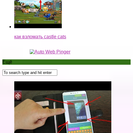
как взломать castle cats
Ещё