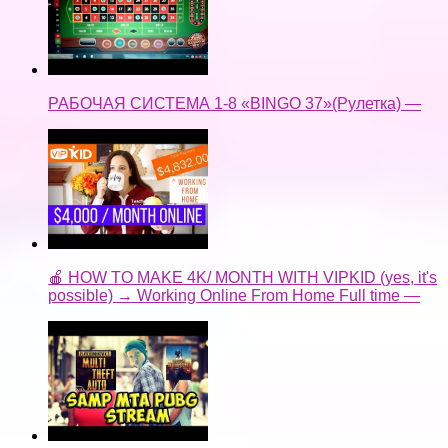
РАБОЧАЯ СИСТЕМА 1-8 «BINGO 37»(Рулетка) —
🍎 HOW TO MAKE 4K/ MONTH WITH VIPKID (yes, it's
possible) → Working Online From Home Full time —