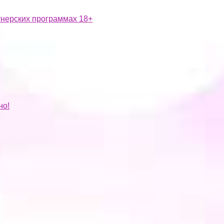
ртнерских программах 18+
но!