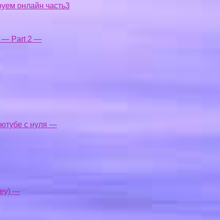
руем онлайн часть3
y — Part 2 —
 ютубе с нуля —
ey) —