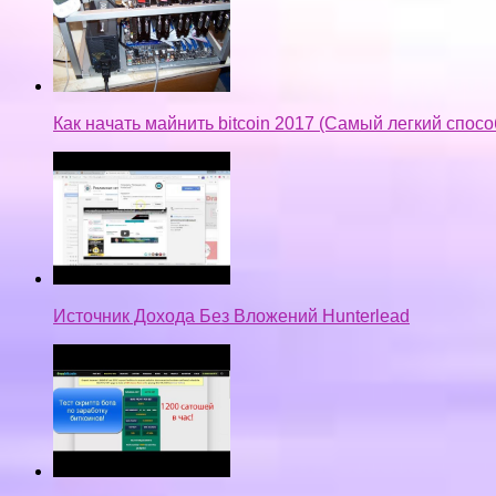
Как начать майнить bitcoin 2017 (Самый легкий спос
Источник Дохода Без Вложений Hunterlead