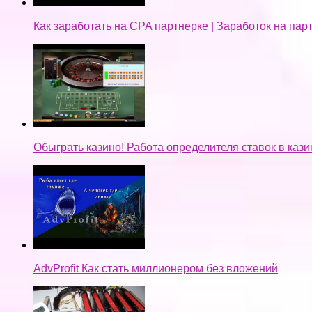
Как заработать на CPA партнерке | Заработок на па
Обыграть казино! Работа определителя ставок в кази
AdvProfit Как стать миллионером без вложений