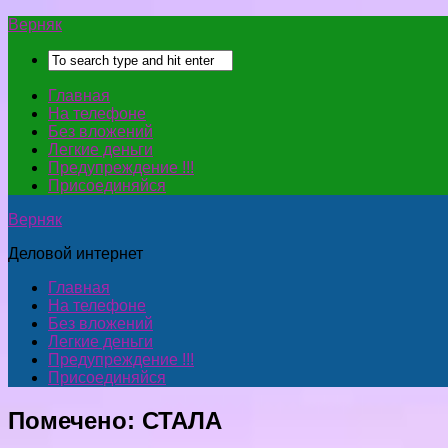
Верняк
Главная
На телефоне
Без вложений
Легкие деньги
Предупреждение !!!
Присоединяйся
Верняк
Деловой интернет
Главная
На телефоне
Без вложений
Легкие деньги
Предупреждение !!!
Присоединяйся
Помечено:
СТАЛА