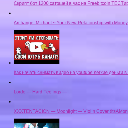
Скрипт бот 1200 сатошей в час на Freebitcoin TECTи
Archangel Michael ~ Your New Relationship with Mone
Как начать снимать видео на youtube легкие деньги в
Lorde — Hard Feelings —
XXXTENTACION — Moonlight — Violin Cover (ItsAMon