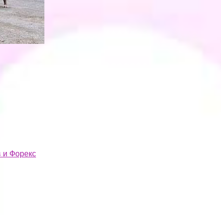
 и Форекс