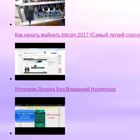
Как начать майнить bitcoin 2017 (Самый легкий спос
Источник Дохода Без Вложений Hunterlead