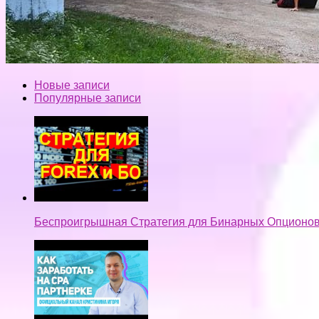
Новые записи
Популярные записи
Беспроигрышная Стратегия для Бинарных Опционов