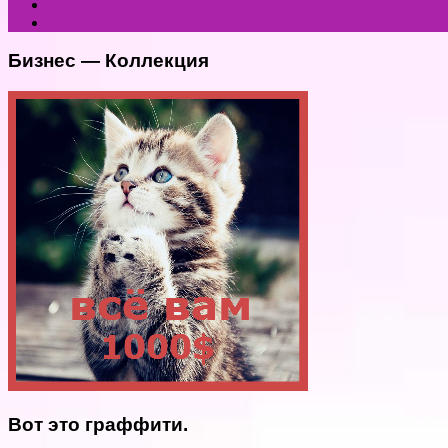
Бизнес — Коллекция
Вот это граффити.