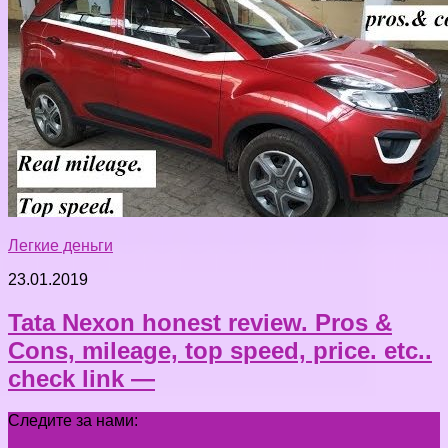
Легкие деньги
23.01.2019
Tata Nexon honest review. Pros &
Cons, mileage, top speed, price. etc..
check link —
Следите за нами: