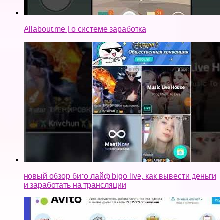
Allabout.me | о системе заработка
новый обзор биго лайф bigo live, как вывести деньги
и заработать на трансляции