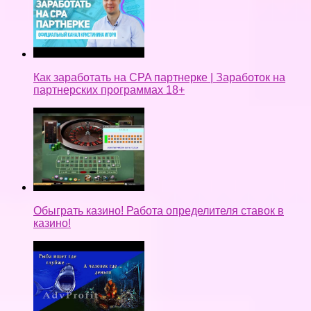
Как заработать на CPA партнерке | Заработок на
партнерских программах 18+
Обыграть казино! Работа определителя ставок в
казино!