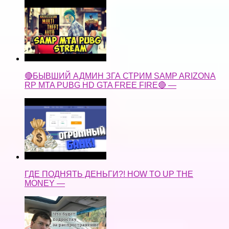
🔴БЫВШИЙ АДМИН ЗГА СТРИМ SAMP ARIZONA
RP MTA PUBG HD GTA FREE FIRE🔴 —
ГДЕ ПОДНЯТЬ ДЕНЬГИ?! HOW TO UP THE
MONEY —