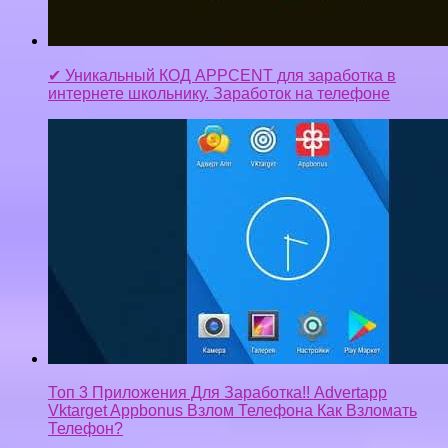
✔ Уникальный КОД APPCENT для заработка в
интернете школьнику. Заработок на телефоне
Топ 3 Приложения Для Заработка!! Advertapp
Vktarget Appbonus Взлом Телефона Как Взломать
Телефон?