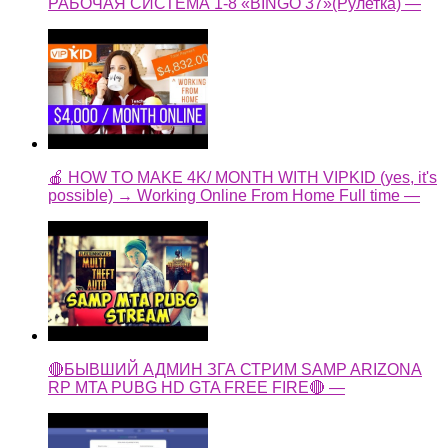
РАБОЧАЯ СИСТЕМА 1-8 «BINGO 37»(Рулетка) —
🍎 HOW TO MAKE 4K/ MONTH WITH VIPKID (yes, it's
possible) → Working Online From Home Full time —
🔴БЫВШИЙ АДМИН ЗГА СТРИМ SAMP ARIZONA
RP MTA PUBG HD GTA FREE FIRE🔴 —