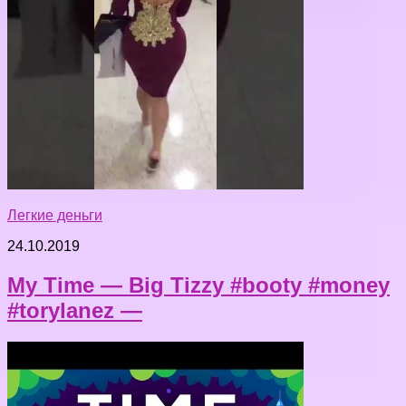
Легкие деньги
24.10.2019
My Time — Big Tizzy #booty #money
#torylanez —