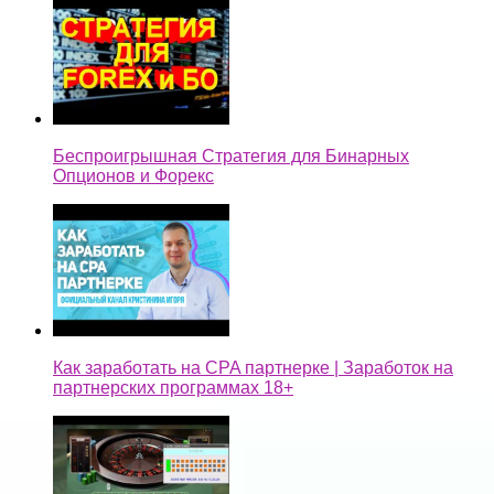
Беспроигрышная Стратегия для Бинарных
Опционов и Форекс
Как заработать на CPA партнерке | Заработок на
партнерских программах 18+