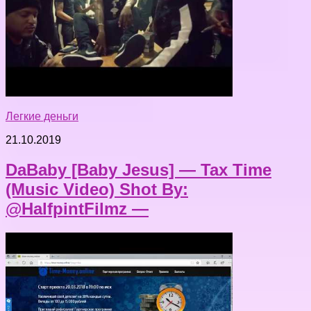
Легкие деньги
21.10.2019
DaBaby [Baby Jesus] — Tax Time
(Music Video) Shot By:
@HalfpintFilmz —