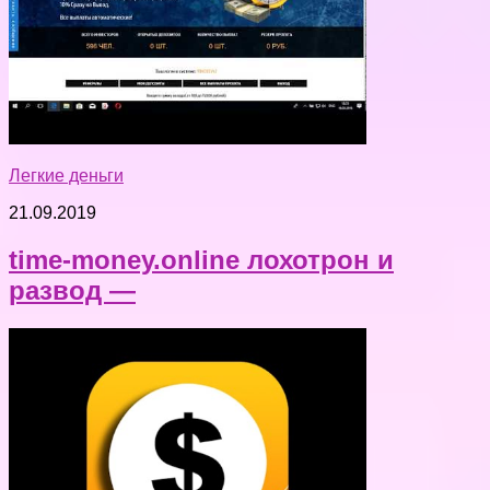
Легкие деньги
21.09.2019
time-money.online лохотрон и
развод —