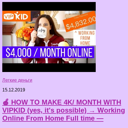
Легкие деньги
15.12.2019
🍎 HOW TO MAKE 4K/ MONTH WITH
VIPKID (yes, it's possible) → Working
Online From Home Full time —