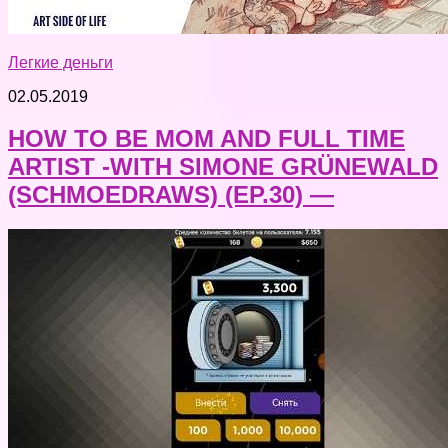
Легкие деньги
02.05.2019
HOW TO BE MOM AND FULL TIME
ARTIST -WITH SIMONE GRÜNEWALD
(SCHMOEDRAWS) (EP.30) —