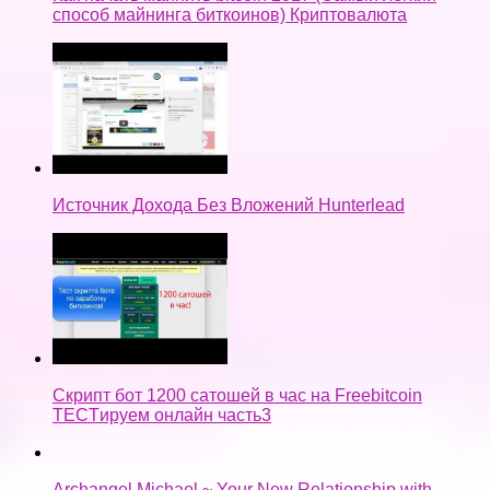
способ майнинга биткоинов) Криптовалюта
Источник Дохода Без Вложений Hunterlead
Скрипт бот 1200 сатошей в час на Freebitcoin
TECTируем онлайн часть3
Archangel Michael ~ Your New Relationship with