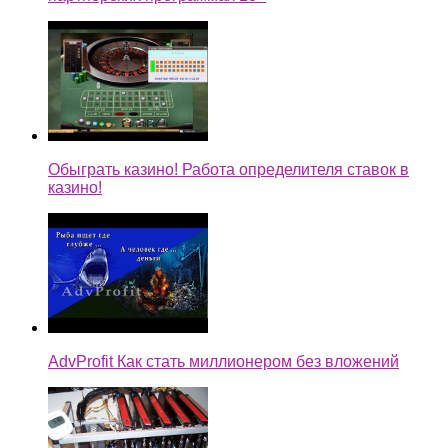
Обыграть казино! Работа определителя ставок в
казино!
AdvProfit Как стать миллионером без вложений