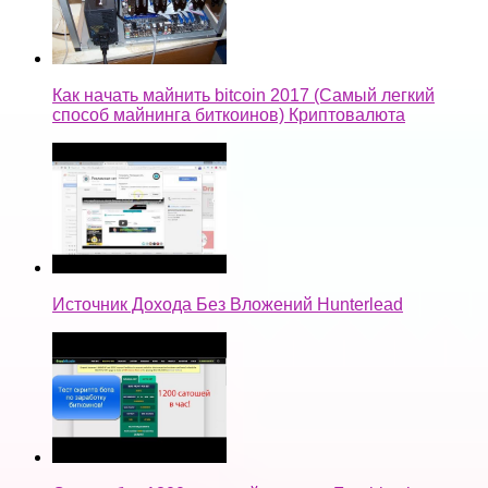
Как начать майнить bitcoin 2017 (Самый легкий
способ майнинга биткоинов) Криптовалюта
Источник Дохода Без Вложений Hunterlead