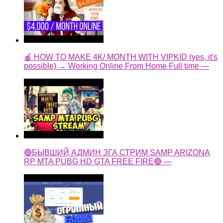
🍎 HOW TO MAKE 4K/ MONTH WITH VIPKID (yes, it's
possible) → Working Online From Home Full time —
🔴БЫВШИЙ АДМИН ЗГА СТРИМ SAMP ARIZONA
RP MTA PUBG HD GTA FREE FIRE🔴 —