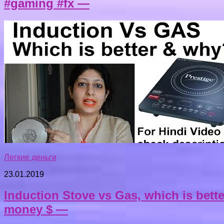
#gaming #fx —
Легкие деньги
23.01.2019
Induction Stove vs Gas, which is bett
money $ —