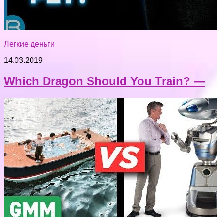
Легкие деньги
14.03.2019
Which Dragon Should You Train? —