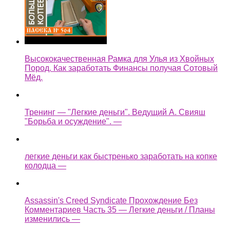
Высококачественная Рамка для Улья из Хвойных
Пород. Как заработать Финансы получая Сотовый
Мёд.
Тренинг — "Легкие деньги". Ведущий А. Свияш
"Борьба и осуждение". —
легкие деньги как быстренько заработать на копке
колодца —
Assassin's Creed Syndicate Прохождение Без
Комментариев Часть 35 — Легкие деньги / Планы
изменились —