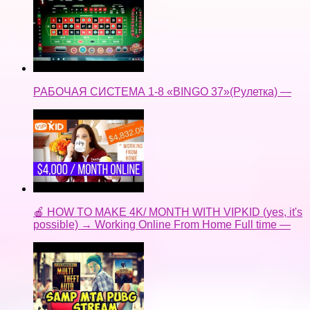
РАБОЧАЯ СИСТЕМА 1-8 «BINGO 37»(Рулетка) —
🍎 HOW TO MAKE 4K/ MONTH WITH VIPKID (yes, it's
possible) → Working Online From Home Full time —