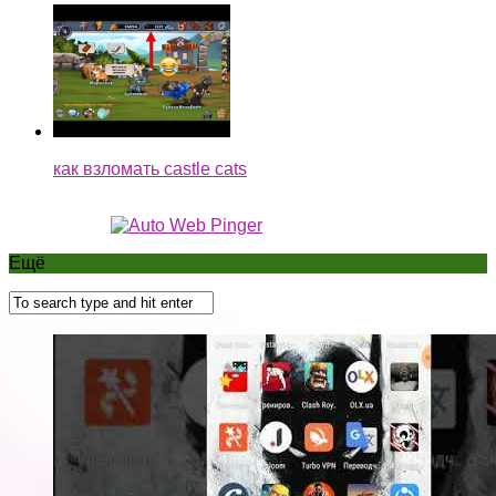
как взломать castle cats
Ещё