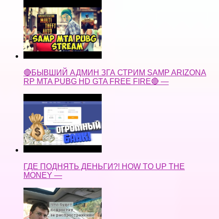
🔴БЫВШИЙ АДМИН ЗГА СТРИМ SAMP ARIZONA
RP MTA PUBG HD GTA FREE FIRE🔴 —
ГДЕ ПОДНЯТЬ ДЕНЬГИ?! HOW TO UP THE
MONEY —