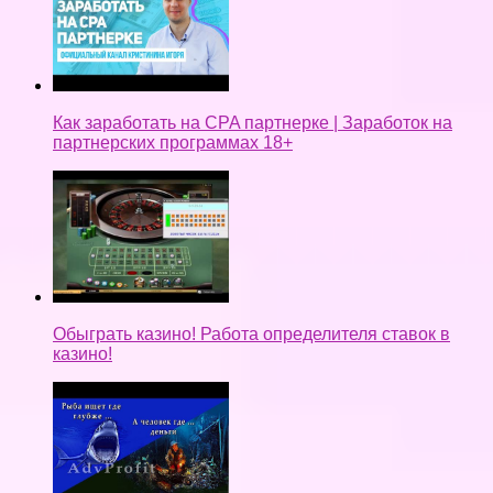
Как заработать на CPA партнерке | Заработок на
партнерских программах 18+
Обыграть казино! Работа определителя ставок в
казино!