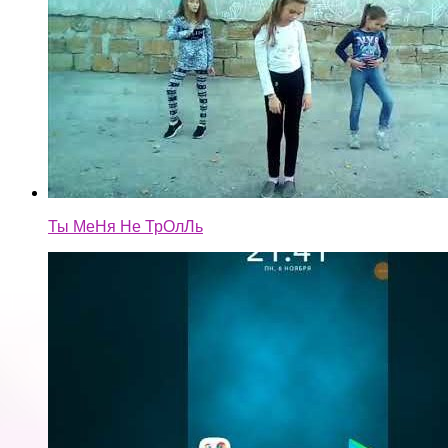
Ты МеНя Не ТрОлЛь