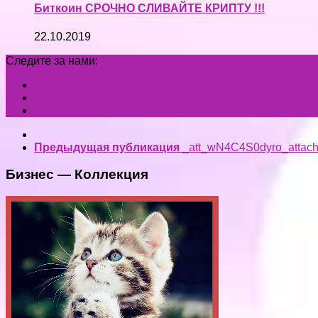
Биткоин СРОЧНО СЛИВАЙТЕ КРИПТУ !!!
22.10.2019
Следите за нами:
Предыдущая публикация
_att_wN4C4S0dyro_attac
Бизнес — Коллекция