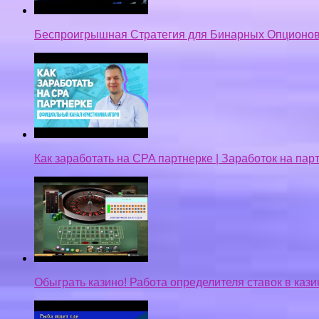
Беспроигрышная Стратегия для Бинарных Опционов
Как заработать на CPA партнерке | Заработок на па
Обыграть казино! Работа определителя ставок в кази