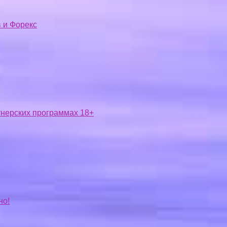
 и Форекс
ртнерских программах 18+
но!