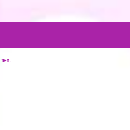
hment