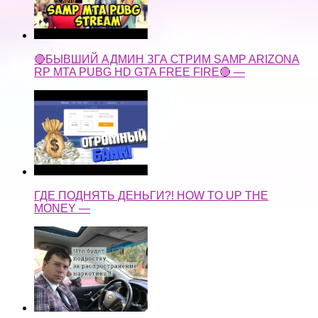
🔴БЫВШИЙ АДМИН ЗГА СТРИМ SAMP ARIZONA
RP MTA PUBG HD GTA FREE FIRE🔴 —
ГДЕ ПОДНЯТЬ ДЕНЬГИ?! HOW TO UP THE
MONEY —