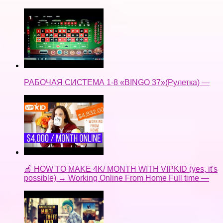
РАБОЧАЯ СИСТЕМА 1-8 «BINGO 37»(Рулетка) —
🍎 HOW TO MAKE 4K/ MONTH WITH VIPKID (yes, it's
possible) → Working Online From Home Full time —