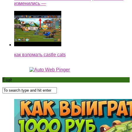
изменились —
как взломать castle cats
Ещё