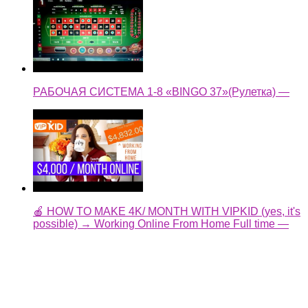
🍎 HOW TO MAKE 4K/ MONTH WITH VIPKID (yes, it's
possible) → Working Online From Home Full time —
🔴БЫВШИЙ АДМИН ЗГА СТРИМ SAMP ARIZONA
RP MTA PUBG HD GTA FREE FIRE🔴 —