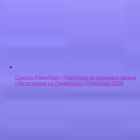
Скачать PokerStars | PokerStars на реальные деньги
| Регистрация на Покерстарс | PokerStars 2018
Удаленная работа на дому через интернет |
Заработок в интернете для новичков 2018 | Работа