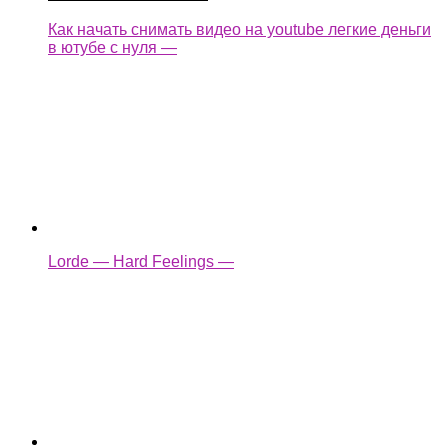
Lorde — Hard Feelings —
XXXTENTACION — Moonlight — Violin Cover
(ItsAMoney) —