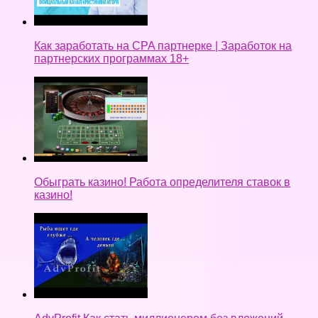
Как заработать на CPA партнерке | Заработок на
партнерских программах 18+
Обыграть казино! Работа определителя ставок в
казино!