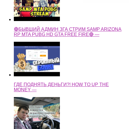
🔴БЫВШИЙ АДМИН ЗГА СТРИМ SAMP ARIZONA
RP MTA PUBG HD GTA FREE FIRE🔴 —
ГДЕ ПОДНЯТЬ ДЕНЬГИ?! HOW TO UP THE
MONEY —