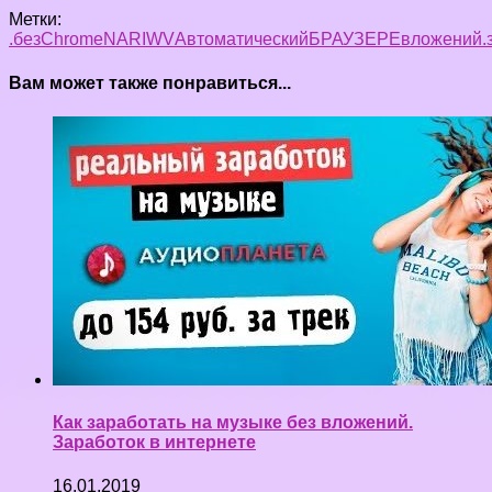
Метки:
.без
Chrome
NA
RIW
V
Автоматический
БРАУЗЕРЕ
вложений.
Вам может также понравиться...
Как заработать на музыке без вложений.
Заработок в интернете
16.01.2019