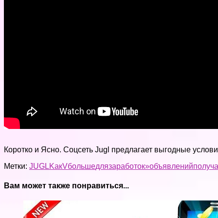
Коротко и Ясно. Соцсеть Jugl предлагает выгодные усло
Метки:
JUGL
Kак
V
больше
для
заработок»
объявлений
получ
Вам может также понравиться...