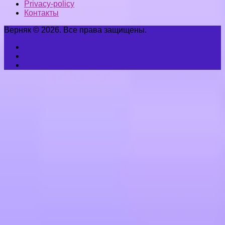
Privacy-policy
Контакты
Верняк © 2026. Все права защищены.