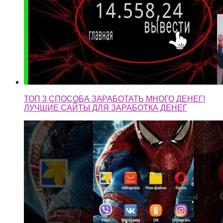
ТОП 3 СПОСОБА ЗАРАБОТАТЬ МНОГО ДЕНЕГ!
ЛУЧШИЕ САЙТЫ ДЛЯ ЗАРАБОТКА ДЕНЕГ