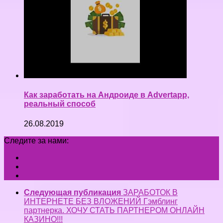
Как заработать на Андроиде в Advertapp,
реальный способ
26.08.2019
Следите за нами:
Следующая публикация
ЗАРАБОТОК В
ИНТЕРНЕТЕ БЕЗ ВЛОЖЕНИЙ Гэмблинг
партнерка. ХОЧУ СТАТЬ ПАРТНЕРОМ ОНЛАЙН
КАЗИНО!!!