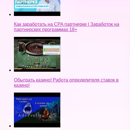
Как заработать на CPA партнерке | Заработок на
партнерских программах 18+
Обыграть казино! Работа определителя ставок в
казино!