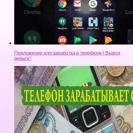
Приложение для заработка в телефоне ! Вывод
деньги !