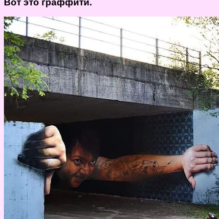
Вот это граффити.