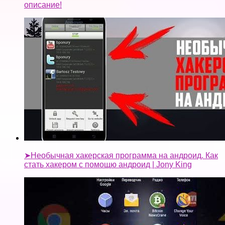
описание!
➤Необычная хакерская программа на андроид. Как
стать хакером с помощю андроид | Jony King