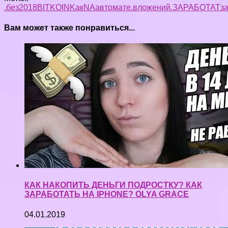
.без
2018
BITKOIN
Kак
NA
автомате.
вложений.
ЗАРАБОТАТ
з
Вам может также понравиться...
КАК НАКОПИТЬ ДЕНЬГИ ПОДРОСТКУ? КАК
ЗАРАБОТАТЬ НА IPHONE? OLYA GRACE
04.01.2019