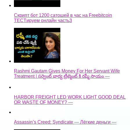
Скрипт бот 1200 сатошей в час на Freebitcoin
TECTируем онлайн часть3
Rashmi Gautam Gives Money For Her Servant Wife
Treatment | సర్వెంట్ భార్య ట్రీట్మెంట్ కి రష్మీ సాయం —
HARBOR FREIGHT LED WORK LIGHT GOOD DEAL
OR WASTE OF MONEY? —
Assassin’s Creed: Syndicate — Лёгкие деньги —