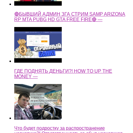
🔴БЫВШИЙ АДМИН ЗГА СТРИМ SAMP ARIZONA
RP MTA PUBG HD GTA FREE FIRE🔴 —
ГДЕ ПОДНЯТЬ ДЕНЬГИ?! HOW TO UP THE
MONEY —
Что будет подростку за распространение