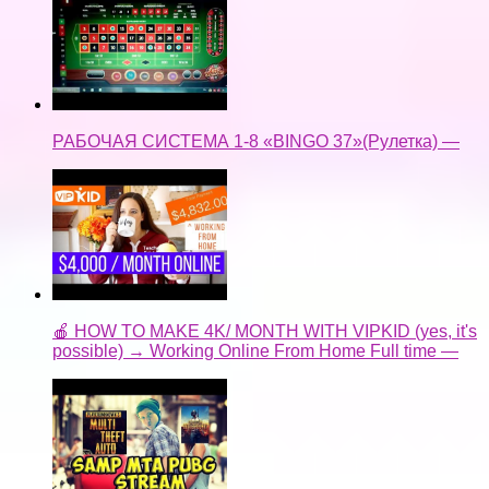
РАБОЧАЯ СИСТЕМА 1-8 «BINGO 37»(Рулетка) —
🍎 HOW TO MAKE 4K/ MONTH WITH VIPKID (yes, it's
possible) → Working Online From Home Full time —