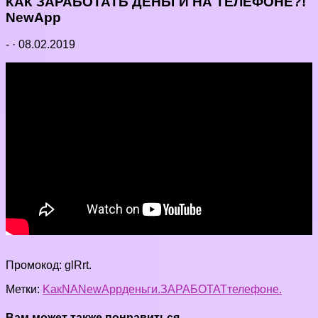
КАК ЗАРАБОТАТЬ ДЕНЬГИ НА ТЕЛЕФОНЕ?!
NewApp
-
·
08.02.2019
Промокод: glRrt.
Метки:
Kак
NA
NewApp
деньги.
ЗАРАБОТАТ
телефоне.
Вам может также понравиться...