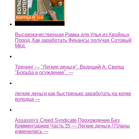
Высококачественная Рамка для Улья из Хвойных
Пород. Как заработать Финансы получая Сотовый
Мёд.
Тренинг — "Легкие деньги". Ведущий А. Свияш
"Борьба и осуждение". —
легкие деньги как быстренько заработать на копке
колодца —
Assassin's Creed Syndicate Прохождение Без
Комментариев Часть 35 — Легкие деньги / Планы
изменились —