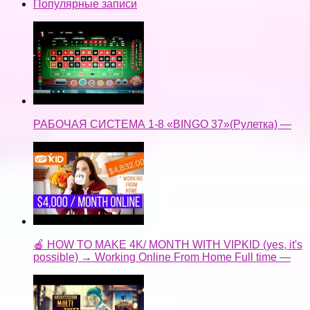
Популярные записи
РАБОЧАЯ СИСТЕМА 1-8 «BINGO 37»(Рулетка) —
🍎 HOW TO MAKE 4K/ MONTH WITH VIPKID (yes, it's
possible) → Working Online From Home Full time —