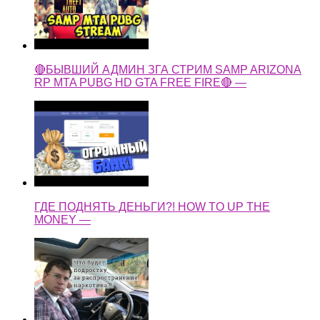
🔴БЫВШИЙ АДМИН ЗГА СТРИМ SAMP ARIZONA
RP MTA PUBG HD GTA FREE FIRE🔴 —
ГДЕ ПОДНЯТЬ ДЕНЬГИ?! HOW TO UP THE
MONEY —