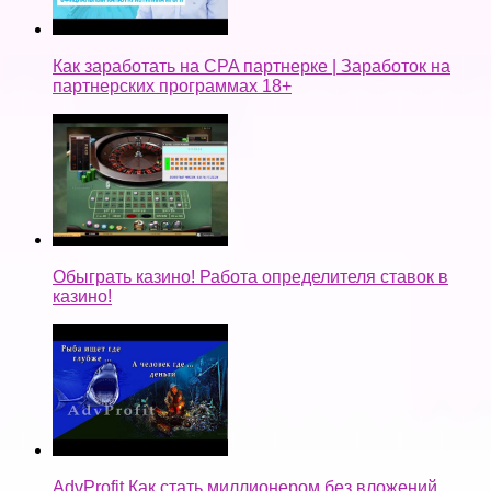
Как заработать на CPA партнерке | Заработок на
партнерских программах 18+
Обыграть казино! Работа определителя ставок в
казино!
AdvProfit Как стать миллионером без вложений